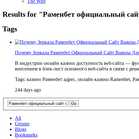
The Wire
Results for "
Раменбет официальный сайт
Tags
Почему Зеркала Раменбет Официальный Сайт Важны Для
В индустрии онлайн казино доступность веб-сайта — фун
внесением в блек-лист основного веб-сайта в связи с реш
Tags: казино Раменбет адрес, онлайн казино Ramenbet, Р
244 days ago
All
Groups
Blogs
Bookmarks