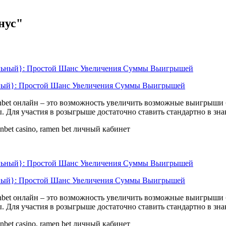
нус
"
ный}: Простой Шанс Увеличения Суммы Выигрышей
nbet онлайн – это возможность увеличить возможные выигрыши 
 Для участия в розыгрыше достаточно ставить стандартно в знак
bet casino, ramen bet личный кабинет
ный}: Простой Шанс Увеличения Суммы Выигрышей
nbet онлайн – это возможность увеличить возможные выигрыши 
 Для участия в розыгрыше достаточно ставить стандартно в знак
bet casino, ramen bet личный кабинет