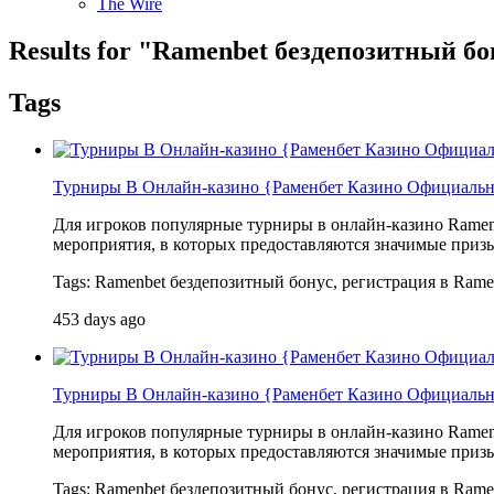
The Wire
Results for "
Ramenbet бездепозитный бо
Tags
Турниры В Онлайн-казино {Раменбет Казино Официаль
Для игроков популярные турниры в онлайн-казино Rame
мероприятия, в которых предоставляются значимые призы.
Tags: Ramenbet бездепозитный бонус, регистрация в Ramen
453 days ago
Турниры В Онлайн-казино {Раменбет Казино Официаль
Для игроков популярные турниры в онлайн-казино Rame
мероприятия, в которых предоставляются значимые призы.
Tags: Ramenbet бездепозитный бонус, регистрация в Ramen