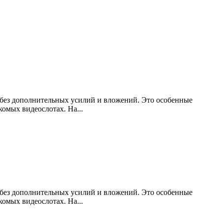
без дополнительных усилий и вложений. Это особенные
омых видеослотах. На...
без дополнительных усилий и вложений. Это особенные
омых видеослотах. На...