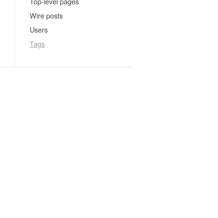
Top-level pages
Wire posts
Users
Tags