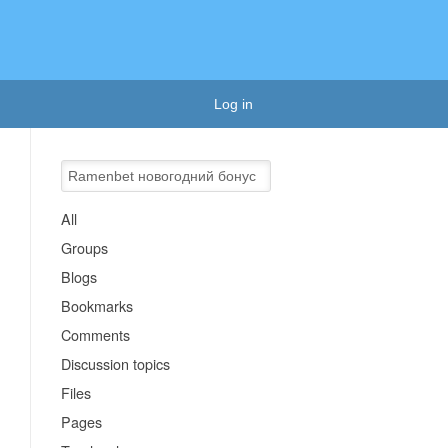
Log in
All
Groups
Blogs
Bookmarks
Comments
Discussion topics
Files
Pages