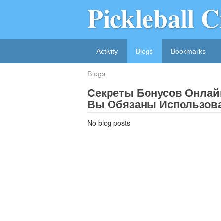
Pickleball C
Activity
Blogs
Bookmarks
Blogs
Секреты Бонусов Онлай
Вы Обязаны Использоват
No blog posts