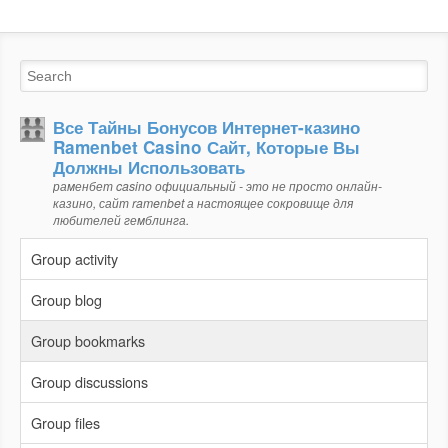
Все Тайны Бонусов Интернет-казино
Ramenbet Casino Сайт, Которые Вы
Должны Использовать
раменбет casino официальный - это не просто онлайн-
казино, сайт ramenbet а настоящее сокровище для
любителей гемблинга.
Group activity
Group blog
Group bookmarks
Group discussions
Group files