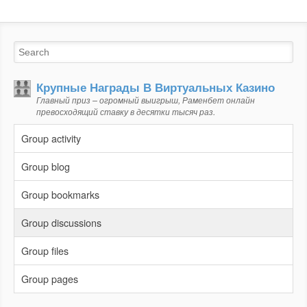
Крупные Награды В Виртуальных Казино
Главный приз – огромный выигрыш, Раменбет онлайн
превосходящий ставку в десятки тысяч раз.
Group activity
Group blog
Group bookmarks
Group discussions
Group files
Group pages