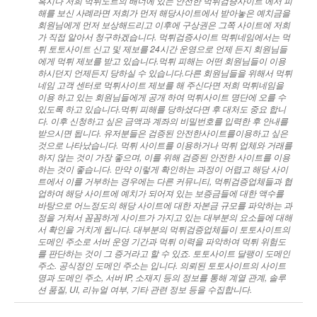
혹시나 저희 먹튀노트의 배너에 있는 안전한 먹튀검증사이트 에서 피
해를 보신 사례라면 저희가 먼저 해당사이트에서 받아놓은 예치금을
회원님에게 먼저 보상해드리고 이후에 구상권은 그쪽 사이트에 저희
가 직접 알아서 청구하겠습니다. 먹튀검증사이트 먹튀네임에서는 먹
튀 토토사이트 신고 및 제보를 24시간 운영으로 언제 든지 회원님들
에게 먹튀 제보를 받고 있습니다.먹튀 피해는 어떤 회원님들이 이용
하시던지 언제든지 당하실 수 있습니다.다른 회원님들을 위해서 먹튀
네임 고객 센터로 먹튀사이트 제보를 해 주신다면 저희 먹튀네임을
이용 하고 있는 회원님들에게 공개 하여 먹튀사이트 명단에 오를 수
있도록 하고 있습니다.먹튀 피해를 당하셨다면 후 대처도 중요 합니
다. 이후 신청하고 싶은 금액과 계좌의 비밀번호를 입력한 후 안내를
받으시면 됩니다. 유저분들은 검증된 안전한사이트를이용하고 싶은
것으로 나타났습니다. 먹튀 사이트를 이용하거나 먹튀 업체와 거래를
하지 않는 것이 가장 좋으며, 이를 위해 검증된 안전한 사이트를 이용
하는 것이 좋습니다. 만약 이렇게 확인하는 과정이 어렵고 해당 사이
트에서 이를 거부하는 경우에는 다른 커뮤니티, 먹튀검증업체들과 협
업하여 해당 사이트에 예치가 되어져 있는 보증금들에 대한 액수를
바탕으로 어느정도의 해당 사이트에 대한 자본금 규모를 파악하는 과
정을 거쳐서 꼼꼼하게 사이트가 가지고 있는 대부분의 요소들에 대해
서 확인을 거치게 됩니다. 대부분의 먹튀검증업체들이 토토사이트의
도메인 주소로 서버 운영 기간과 먹튀 이력을 파악하여 먹튀 위험도
를 판단하는 것이 그 증거라고 할 수 있죠. 토토사이트 달팽이 도메인
주소. 공식정인 도메인 주소는 입니다. 의뢰된 토토사이트의 사이트
명과 도메인 주소, 서버 IP, 소재지 등의 정보를 통해 계열 관계, 솔루
션 품질, UI, 리뉴얼 여부, 기타 관련 정보 등을 수집합니다.