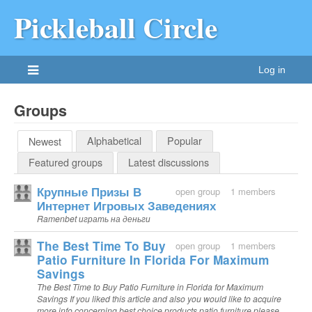
Pickleball Circle
Log in
Groups
Alphabetical
Popular
Newest
Featured groups
Latest discussions
Крупные Призы В
open group
1 members
Интернет Игровых Заведениях
Ramenbet играть на деньги
The Best Time To Buy
open group
1 members
Patio Furniture In Florida For Maximum
Savings
The Best Time to Buy Patio Furniture in Florida for Maximum
Savings If you liked this article and also you would like to acquire
more info concerning best choice products patio furniture please