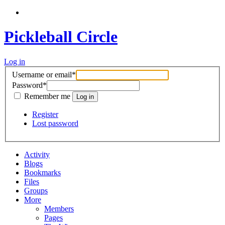
Pickleball Circle
Log in
Username or email
*
Password
*
Remember me
Register
Lost password
Activity
Blogs
Bookmarks
Files
Groups
More
Members
Pages