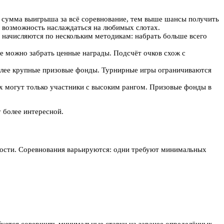
е сумма выигрыша за всё соревнование, тем выше шансы получить
е возможность наслаждаться на любимых слотах.
 начисляются по нескольким методикам: набрать больше всего
е можно забрать ценные награды. Подсчёт очков схож с
олее крупные призовые фонды. Турнирные игры ограничиваются
х могут только участники с высоким рангом. Призовые фонды в
 более интересной.
ности. Соревнования варьируются: одни требуют минимальных
ребуется совершить минимальные ставки на заранее определённых