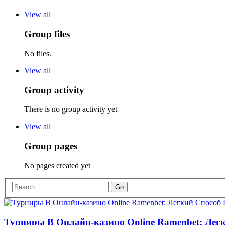
View all
Group files
No files.
View all
Group activity
There is no group activity yet
View all
Group pages
No pages created yet
Турниры В Онлайн-казино Online Ramenbet: Лег