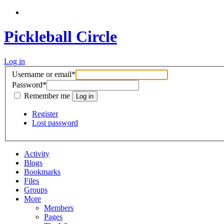
Pickleball Circle
Log in
Username or email
*
Password
*
Remember me
Register
Lost password
Activity
Blogs
Bookmarks
Files
Groups
More
Members
Pages