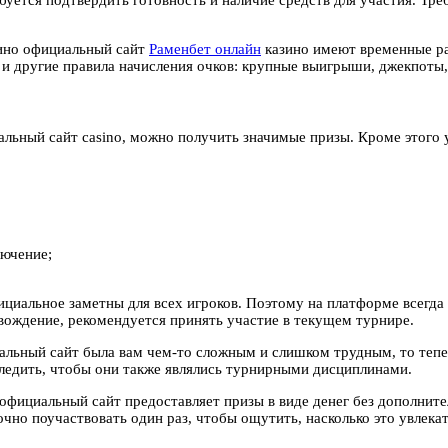
зино официальный сайт
Раменбет онлайн
казино имеют временные ра
и другие правила начисления очков: крупные выигрыши, джекпоты, 
альный сайт casino, можно получить значимые призы. Кроме этого
лючение;
иальное заметны для всех игроков. Поэтому на платформе всегда 
вождение, рекомендуется принять участие в текущем турнире.
альный сайт была вам чем-то сложным и слишком трудным, то тепер
следить, чтобы они также являлись турнирными дисциплинами.
официальный сайт предоставляет призы в виде денег без дополнит
чно поучаствовать один раз, чтобы ощутить, насколько это увлекат