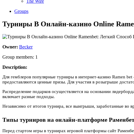
The Wire
Groups
Турниры В Онлайн-казино Online Rame
Owner:
Becker
Group members: 1
Description:
Для гемблеров популярные турниры в интернет-казино Ramen bet
предоставляются ценные призы. Для участия в розыгрыше достато
Распределение подарков осуществляется на основании лидерборда
включает разные подходы.
Независимо от итогов турнира, все выигрыши, заработанные во в
Типы турниров на онлайн-платформе Раменбет 
Перед стартом игры в турнирах игровой платформы сайт Раменбе