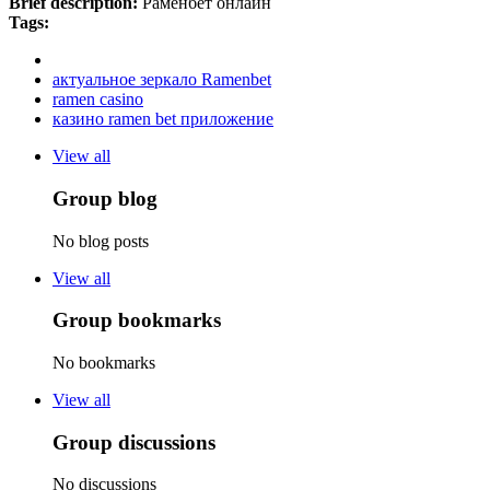
Brief description:
Раменбет онлайн
Tags:
актуальное зеркало Ramenbet
ramen casino
казино ramen bet приложение
View all
Group blog
No blog posts
View all
Group bookmarks
No bookmarks
View all
Group discussions
No discussions