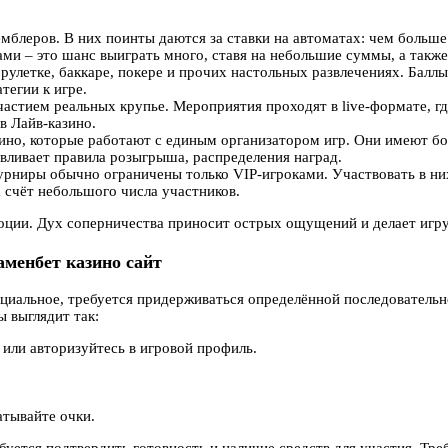
емблеров. В них поинты даются за ставки на автоматах: чем больш
ами – это шанс выиграть много, ставя на небольшие суммы, а такж
улетке, баккаре, покере и прочих настольных развлечениях. Баллы
тегии к игре.
астием реальных крупье. Мероприятия проходят в live-формате, гд
в Лайв-казино.
зино, которые работают с единым организатором игр. Они имеют б
вливает правила розыгрыша, распределения наград.
урниры обычно ограничены только VIP-игроками. Участвовать в ни
а счёт небольшого числа участников.
эмоции. Дух соперничества приносит острых ощущений и делает игру
аменбет казино сайт
циальное, требуется придерживаться определённой последователь
ы выглядит так:
 или авторизуйтесь в игровой профиль.
атывайте очки.
ебуется подтвердить готовность и наличие средств для участия. Т