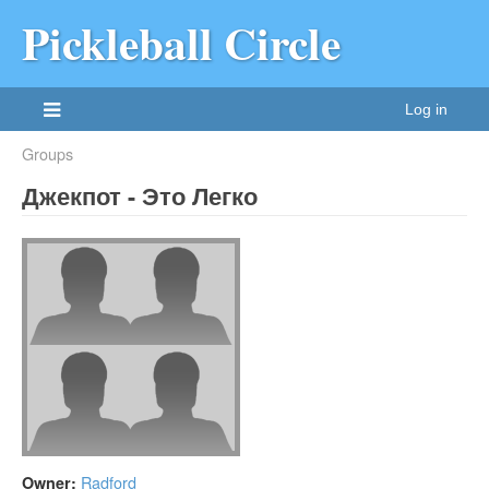
Pickleball Circle
Log in
Groups
Джекпот - Это Легко
Radford
Owner: