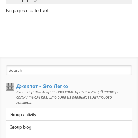
No pages created yet
Джекпот - Это Легко
Куш – огромный приз, Booi сайт превосходящий ставку в
сотни тысяч раз. Это одна из главных задач любого
геймера.
Group activity
Group blog